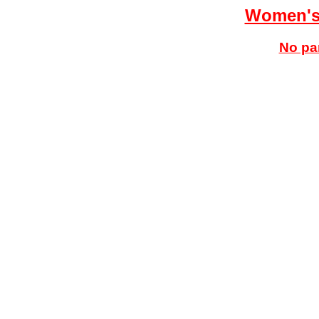
Women's
No par